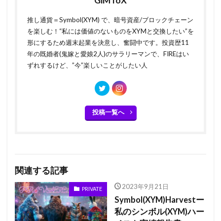
GiMToX
推し通貨＝Symbol(XYM) で、暗号資産/ブロックチェーン
を楽しむ！“私には価値のないものをXYMと交換したい”を
形にするため週末起業を決意し、奮闘中です。投資歴11
年の既婚者(鬼嫁と愛娘2人)のサラリーマンで、FIREはい
ずれするけど、”今”楽しいことがしたい人
投稿一覧へ
関連する記事
2023年9月21日
PRIVATE
Symbol(XYM)Harvestー
私のシンボル(XYM)ハー