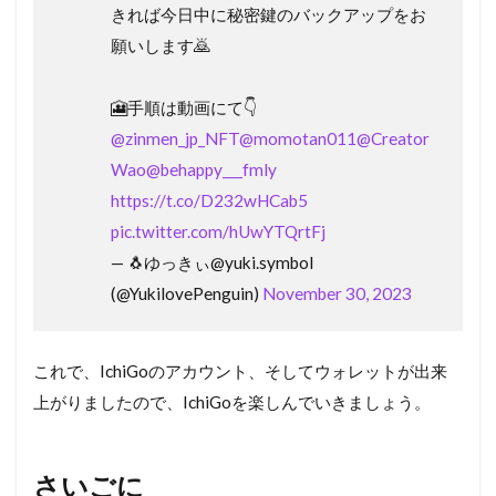
きれば今日中に秘密鍵のバックアップをお
願いします🙇
🎦手順は動画にて👇
@zinmen_jp_NFT
@momotan011
@Creator
Wao
@behappy___fmly
https://t.co/D232wHCab5
pic.twitter.com/hUwYTQrtFj
— 🐧ゆっきぃ@yuki.symbol
(@YukilovePenguin)
November 30, 2023
これで、IchiGoのアカウント、そしてウォレットが出来
上がりましたので、IchiGoを楽しんでいきましょう。
さいごに