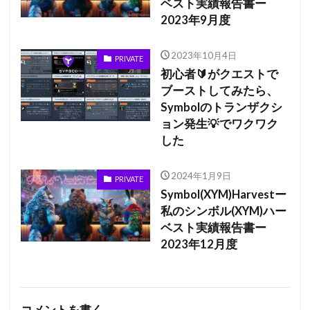
ベスト実績報告書ー
2023年9月度
2023年10月4日
PRIVATE
初心者🔰がクエストで
ブーストしてみたら、
Symbolのトランザクシ
ョン発生💡でワクワク
した
2024年1月9日
PRIVATE
Symbol(XYM)Harvestー
私のシンボル(XYM)ハー
ベスト実績報告書ー
2023年12月度
コメントを書く