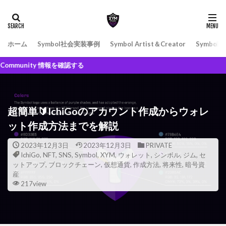
ホーム
Symbol社会実装事例
Symbol Artist＆Creator
Symbol
ty 情報を確認する
超簡単🔰IchiGoのアカウント作成からウォレ
ット作成方法までを解説
2023年12月3日
2023年12月3日
PRIVATE
IchiGo
,
NFT
,
SNS
,
Symbol
,
XYM
,
ウォレット
,
シンボル
,
ジム
,
セ
ットアップ
,
ブロックチェーン
,
仮想通貨
,
作成方法
,
将来性
,
暗号資
産
217view