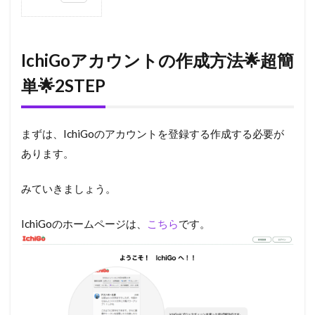
1
IchiGo
アカウ
ントの
IchiGoアカウントの作成方法
🌟超簡
作成方
法🌟超
単🌟2STEP
簡単🌟
2STEP
2
まずは、IchiGoのアカウントを登録する作成する必要が
IchiGo
あります。
ウォレ
ットの
作成方
みていきましょう。
法🌟超
簡単🌟
IchiGoのホームページは、
こちら
です。
5STEP
3
さ
い
ご
に