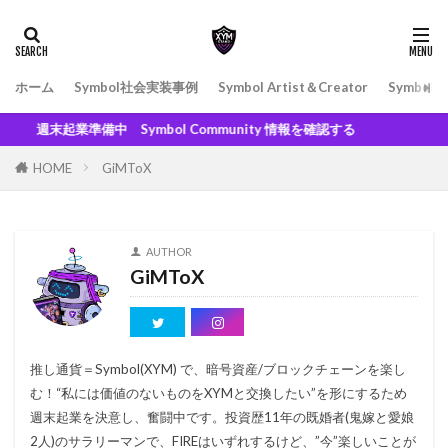
ホーム
Symbol社会実装事例
Symbol Artist＆Creator
Symbol
週末起業準備中 Symbol Community 情報を確認する
HOME
GiMToX
AUTHOR
GiMToX
推し通貨＝Symbol(XYM) で、暗号資産/ブロックチェーンを楽し
む！“私には価値のないものをXYMと交換したい”を形にするため
週末起業を決意し、奮闘中です。投資歴11年の既婚者(鬼嫁と愛娘
2人)のサラリーマンで、FIREはいずれするけど、”今”楽しいことが