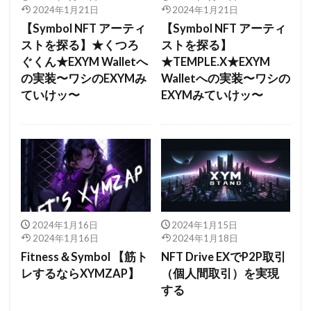
2024年1月21日
2024年1月21日
【Symbol NFT アーティ
【Symbol NFT アーティ
ストを探る】★くつろ
ストを探る】
ぐくん★EXYM Walletへ
★TEMPLE.X★EXYM
の実装〜ワシのEXYMみ
Walletへの実装〜ワシの
ていけッ〜
EXYMみていけッ〜
2024年1月16日
2024年1月15日
2024年1月16日
2024年1月18日
Fitness＆Symbol 【筋ト
NFT Drive EXでP2P取引
レするならXYMZAP】
（個人間取引）を実現
する