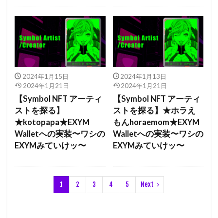
2024年1月15日
2024年1月13日
2024年1月21日
2024年1月21日
【Symbol NFT アーティ
【Symbol NFT アーティ
ストを探る】
ストを探る】★ホラえ
★kotopapa★EXYM
もんhoraemom★EXYM
Walletへの実装〜ワシの
Walletへの実装〜ワシの
EXYMみていけッ〜
EXYMみていけッ〜
1
2
3
4
5
Next