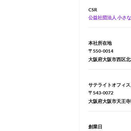
開発
CSR
2.5
公益社団法人 小さ
ビッ
グデ
ータ
統計
本社所在地
解
〒550-0014
析・
大阪府大阪市西区北堀江
AI・
機械
学習
2.6
サテライトオフィス
マー
〒543-0072
ケテ
大阪府大阪市天王寺
ィン
グリ
サー
チ
創業日
2.7