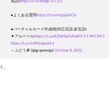
英語)
https://t.co/8a8gCcIT2O
●よくある質問
https://t.co/rnqzajNtCh
●バーチャルカード作成例(対応言語:多言語)
▼アルベール
https://t.co/AZIjMaOsPa
#VCFT
#VCNFT
https://t.co/LXMsqnmI63
— ぶどう🍇 (@grapenejp)
October 8, 2022
う。