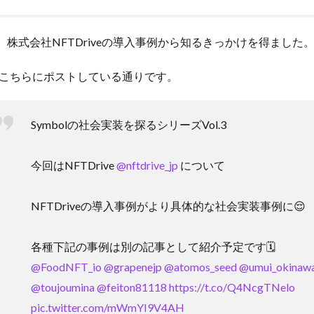
は、株式会社NFTDriveの導入事例から知るきっかけを得ました
こちらにポストしている通りです。
Symbolの社会実装を探るシリーズVol.3
今回はNFTDrive
@nftdrive_jp
について
NFTDriveの導入事例がより具体的な社会実装事例に😌
各種下記の事例は別の記事として紹介予定です🗓️
@FoodNFT_io
@grapenejp
@atomos_seed
@umui_okinaw
@toujoumina
@feiton81118
https://t.co/Q4NcgTNelo
pic.twitter.com/mWmYI9V4AH