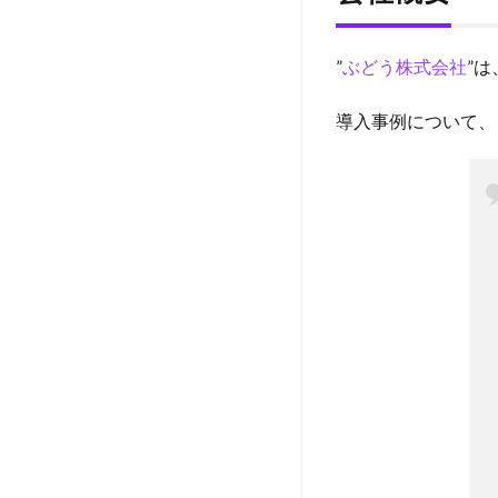
要
1.0.0.1
”
ぶどう株式会社
”
会社名
1.0.0.2
導入事例について、
代表者
1.0.0.3
役員
1.0.0.4
CSR
1.0.0.5
本社所在
地
1.0.0.6
サテライ
トオフィ
ス所在地