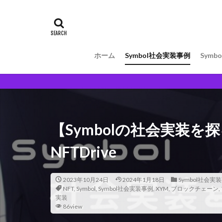
ホーム
Symbol社会実装事例
Symbo
【Symbolの社会実装を探
NFTDrive
2023年10月24日
2024年1月18日
Symbol社会実
NFT
,
Symbol
,
Symbol社会実装事例
,
XYM
,
ブロックチェーン
,
実装
86view