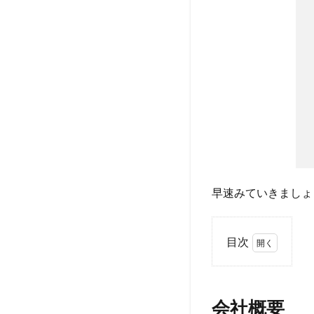
早速みていきましょ
目次
1
会
社
会社概要
概