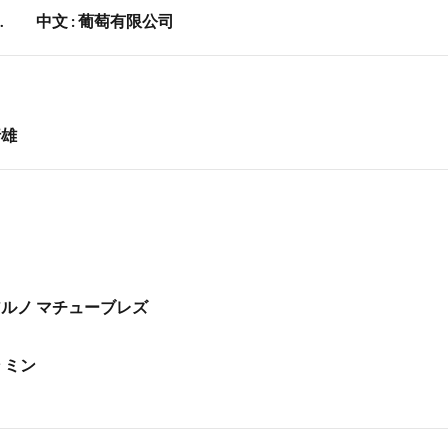
s Inc. 中文 : 葡萄有限公司
行雄
アルノ マチューブレズ
 ミン