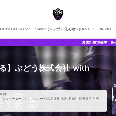
l Artist＆Creator
Symbol(シンボル)初心者-QUEST-
PRIVATE
Symbol QUEST
Symbol Walletの作成
Harvest(ハーベスト)
私のハー
週末起業準備中 Symbol Commu
る】ぶどう株式会社 with
装事例
ブロックチェーンビジネスカード
,
仮想通貨
,
名刺
,
将来性
,
暗号資産
,
社会