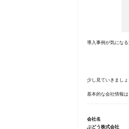
1.0.0.7
創業日
1.0.0.8
加入団体
1.0.0.9
導入事例が気になる
事業内容
1.1
社名
の由
来
少し見ていきましょ
2
事
基本的な会社情報は
業
概
要
2.1
会社名
DX戦
ぶどう株式会社