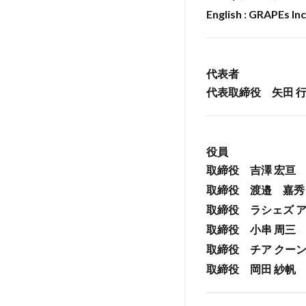
略コ
English : GRAPE
ンサ
ルテ
ィン
グ
代表者
2.2
代表取締役 矢田 
翻訳
2.3
ウエ
役員
ブサ
イト
取締役 吉澤 宏亘
制作
取締役 渡邉 嘉秀
2.4
取締役 ラシェズ 
シス
取締役 小串 周三
テ
取締役 チア クーン
ム・
アプ
取締役 岡田 紗帆
リケ
ーシ
ョン