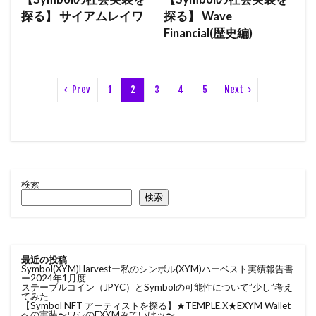
探る】 サイアムレイワ
探る】 Wave
Financial(歴史編)
Prev
1
2
3
4
5
Next
検索
検索
最近の投稿
Symbol(XYM)Harvestー私のシンボル(XYM)ハーベスト実績報告書
ー2024年1月度
ステーブルコイン（JPYC）とSymbolの可能性について”少し”考え
てみた
【Symbol NFT アーティストを探る】★TEMPLE.X★EXYM Wallet
への実装〜ワシのEXYMみていけッ〜