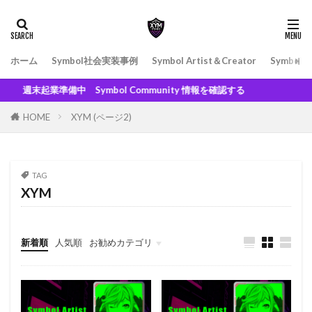
ホーム
Symbol社会実装事例
Symbol Artist＆Creator
Symbol
週末起業準備中 Symbol Community 情報を確認する
HOME
XYM (ページ2)
TAG
XYM
新着順
人気順
お勧めカテゴリ
500XYM〜999XYM
1000XYM〜1999XYM