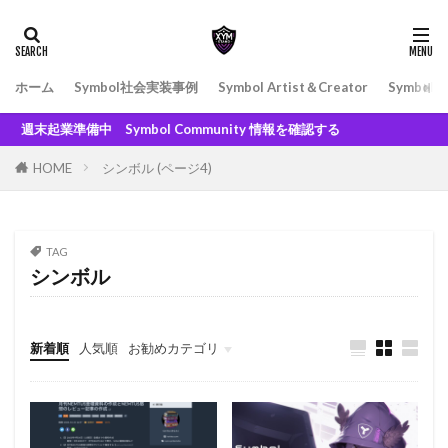
ホーム
Symbol社会実装事例
Symbol Artist＆Creator
Symbol
週末起業準備中 Symbol Community 情報を確認する
HOME
シンボル (ページ4)
TAG
シンボル
新着順
人気順
お勧めカテゴリ
500XYM〜999XYM
1000XYM〜1999XYM