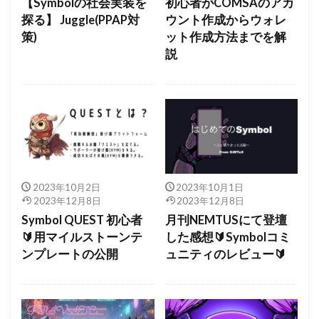
【Symbolの社会実装を
初心者がCOMSAのアカ
探る】 Juggle(PPAP対
ウント作成からウォレ
策)
ット作成方法までを解
説
2023年10月2日
2023年10月1日
2023年12月8日
2023年12月8日
Symbol QUEST 初心者
月刊NEMTUSにて登壇
🔰用マイルストーンテ
した感想🔰Symbolコミ
ンプレートの公開
ュニティのレビュー🔰