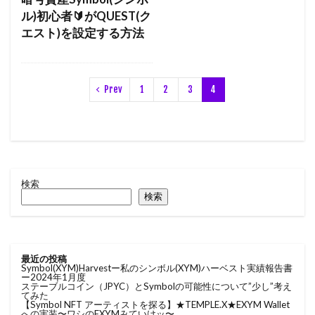
ル)初心者🔰がQUEST(ク
エスト)を設定する方法
Prev
1
2
3
4
検索
検索
最近の投稿
Symbol(XYM)Harvestー私のシンボル(XYM)ハーベスト実績報告書
ー2024年1月度
ステーブルコイン（JPYC）とSymbolの可能性について”少し”考え
てみた
【Symbol NFT アーティストを探る】★TEMPLE.X★EXYM Wallet
への実装〜ワシのEXYMみていけッ〜