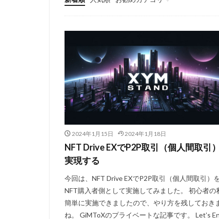
500XYM〜999XYM
1000XYM〜1999XYM
2024年1月15日
2024年1月18日
NFT Drive EXでP2P取引（個人間取引
実現する
今回は、NFT Drive EXでP2P取引（個人間取引）
NFT購入者側として実施してみました。 初心者の
簡単に実施できましたので、やり方を残しておき
ね。 GiMToXのプライベートな記事です。 Let’s En