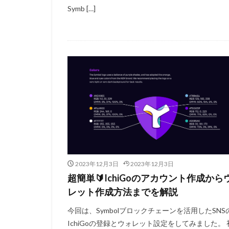
Symb […]
2023年12月3日
2023年12月3日
超簡単🔰IchiGoのアカウント作成から
レット作成方法までを解説
今回は、Symbolブロックチェーンを活用したSNS
IchiGoの登録とウォレット設定をしてみました。 