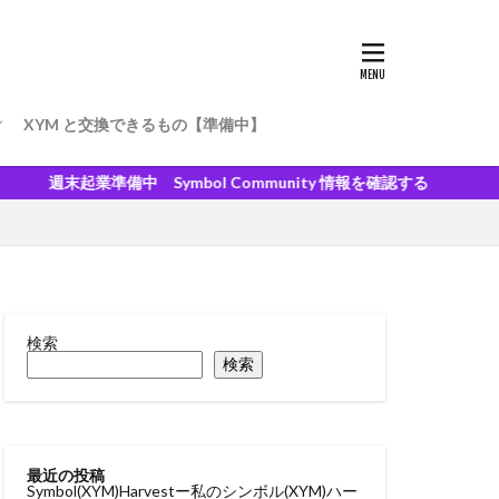
XYM と交換できるもの【準備中】
ベスト実績報告書
末起業準備中 Symbol Community 情報を確認する
検索
検索
最近の投稿
Symbol(XYM)Harvestー私のシンボル(XYM)ハー