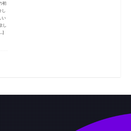
の初
介し
しい
欲し
…]