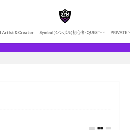
l Artist＆Creator
Symbol(シンボル)初心者-QUEST-
PRIVATE
Symbol QUEST
Symbol Walletの作成
Harvest(ハーベスト)
私のハー
週