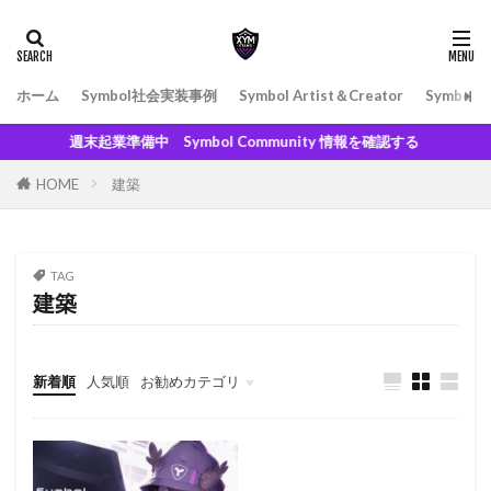
ホーム
Symbol社会実装事例
Symbol Artist＆Creator
Symbol
週末起業準備中 Symbol Community 情報を確認する
HOME
建築
TAG
建築
新着順
人気順
お勧めカテゴリ
500XYM〜999XYM
1000XYM〜1999XYM